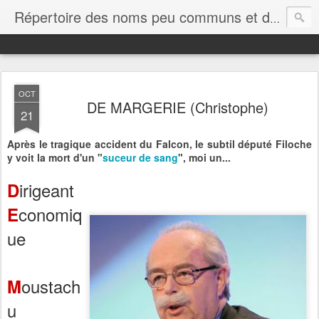
Répertoire des noms peu communs et des non-propres
OCT
DE MARGERIE (Christophe)
21
Après le tragique accident du Falcon, le subtil député Filoche
y voit la mort d'un "
suceur de sang
", moi un...
irigeant
D
conomiq
E
ue
oustach
M
u