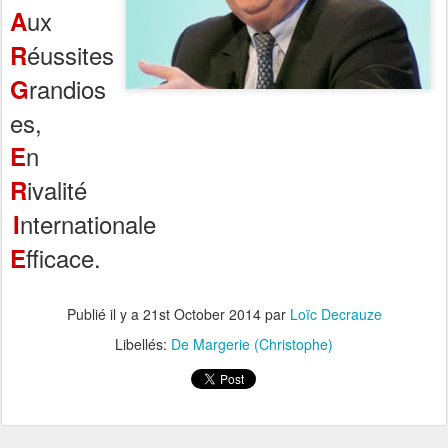
ux
A
éussites
R
randios
G
es,
n
E
ivalité
R
nternationale
I
fficace.
E
Publié il y a
21st October 2014
par
Loïc Decrauze
Libellés:
De Margerie (Christophe)